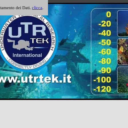
attamento dei Dati.
clicca
.