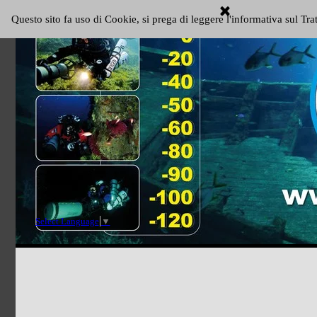
Vai ai contenuti
Questo sito fa uso di Cookie, si prega di leggere l'informativa sul Tr
MENU
Salta menù
Web Site
Select Language
▼