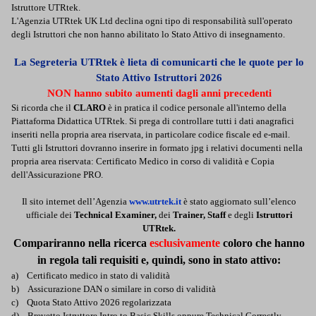
Istruttore UTRtek.
L'Agenzia UTRtek UK Ltd declina ogni tipo di responsabilità sull'operato
degli Istruttori che non hanno abilitato lo Stato Attivo di insegnamento.
La Segreteria UTRtek è lieta di comunicarti che le quote per lo
Stato Attivo Istruttori 2026
NON
hanno subito aumenti dagli anni precedenti
Si ricorda che il
CLARO
è in pratica il codice personale all'interno della
Piattaforma Didattica UTRtek.
Si prega di controllare tutti i dati anagrafici
inseriti nella propria area riservata, in particolare codice fiscale ed e-mail.
Tutti gli Istruttori dovranno inserire in formato jpg i relativi documenti nella
propria area riservata: Certificato Medico in corso di validità e Copia
dell'Assicurazione PRO.
Il sito internet dell’Agenzia
www.utrtek.it
è stato aggiornato sull’elenco
ufficiale dei
Technical Examiner,
dei
Trainer, Staff
e degli
Istruttori
UTRtek.
Compariranno nella ricerca
esclusivamente
coloro che hanno
in regola tali requisiti e, quindi, sono in stato attivo:
a)
Certificato medico in stato di validità
b)
Assicurazione DAN o similare in corso di validità
c)
Quota Stato Attivo 2026 regolarizzata
d)
Brevetto Istruttore Intro to Basic Skills oppure Technical Correctly