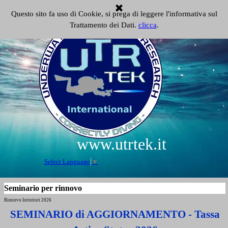
Vai ai contenuti
Questo sito fa uso di Cookie, si prega di leggere l'informativa sul
Salta menù
Trattamento dei Dati.
clicca
.
www.utrtek.it
Select Language
▼
Seminario per rinnovo
Rinnovo Istruttori 2026
SEMINARIO di AGGIORNAMENTO - Tassa