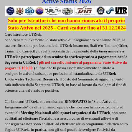
Active Status 2026
Solo per Istruttori che non hanno rinnovato il proprio
Stato Attivo nel 2025 - Card scadute fino al 31.12.2024
Caro Istruttore UTRtek,
per ottenere nuovamento lo stato attivo di insegnamento per l'anno 2026, la
tua certificazione professionale di UTRtek Instructor, Staff e/o Trainer ( Other,
Training o Correctly Level ) necessita del pagamento della
tassa
annuale a
UTRtek e partecipare ad un seminario teorico/pratico a pagamento con la
Segreteria UTRtek (
pik nel carrello insieme al pagamento Stato Attivo da
pagare: € 100,00
)
al fine che tu possa essere nuovamente abilitato a
svolgere le attività subacquee professionali standardizzate da
UTRtek -
Underwater Technical Research.
Il costo del Seminario di aggiornamento
sarà indicato dalla Segreteria UTRtek, in base al lavoro da svolgere al fine di
ottenere una valutazione positiva.
Gli Istruttori UTRtek, che
non hanno RINNOVATO
lo "Stato Attivo di
Insegnamento" da oltre un anno, oppure che non non hanno partecipato ad
eventuali
Me
eting Nazionali obbligatori organizzati da UTRtek
, non sono
abilitati ad effettuare l'iscrizione a nessun corso di eventuali allievi e di
conseguenza non sono abilitati ad effettuare alcun programma didattico sotto
l'egida UTRtek: in pratica, non gli sarà possibile svolgere l'attività da